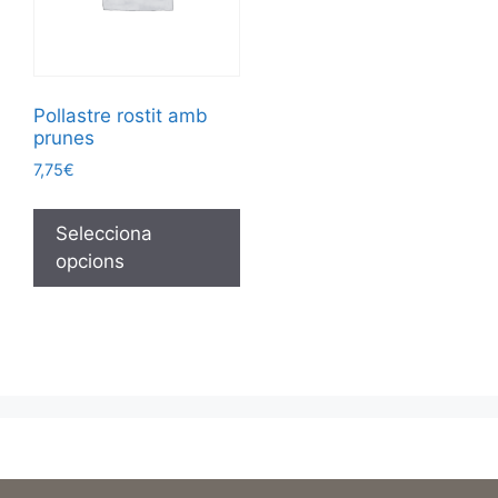
Pollastre rostit amb
prunes
7,75
€
Selecciona
opcions