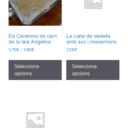
Els Canelons de carn
La Llata de vedella
de la Iaia Angelina
amb suc i moixernons
1,70
€
–
1,90
€
7,25
€
Selecciona
Selecciona
opcions
opcions