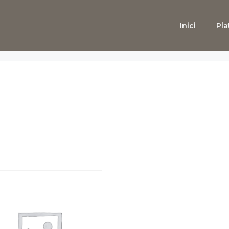
Inici
Pla