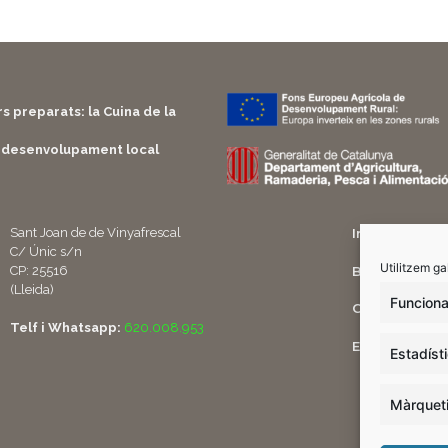
s preparats: la Cuina de la
 desenvolupament local
Sant Joan de de Vinyafrescal
Inici
C/ Únic s/n
Utilitzem ga
Botiga
CP: 25516
(Lleida)
Funciona
Cistella
Telf i Whatsapp:
620.008.953
El meu comp
Estadíst
Màrquet