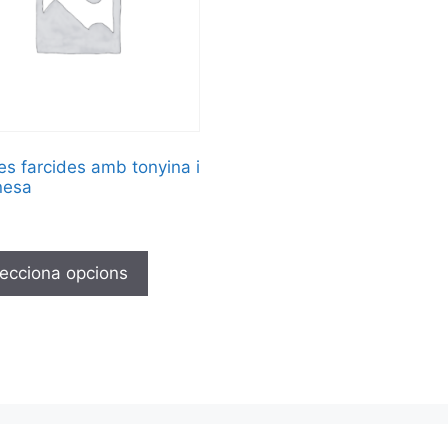
es farcides amb tonyina i
nesa
ecciona opcions