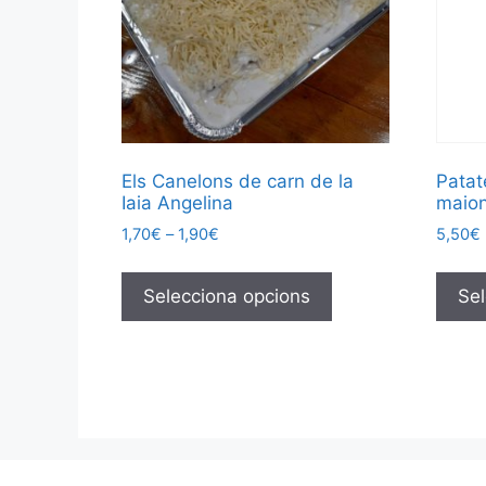
Els Canelons de carn de la
Patat
Iaia Angelina
maio
1,70
€
–
1,90
€
5,50
€
Selecciona opcions
Sel