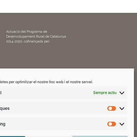
Actuació del Programa de
Desenvolupament Rural de Catalunya
2014-2020, cofinançada per:
letes per optimitzar el nostre lloc web i el nostre servei.
l
Sempre actiu
te
iques
ing